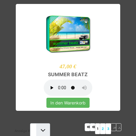
47,00 €
SUMMER BEATZ
In den Warenkorb
1
2
3
Anzeige #