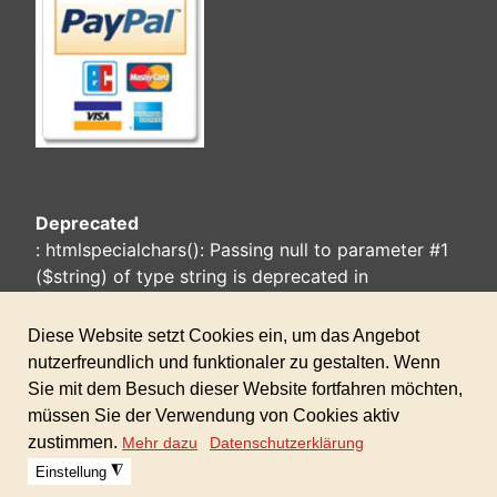
Deprecated
: htmlspecialchars(): Passing null to parameter #1
($string) of type string is deprecated in
/home/www/Joomla-
HikaShop/templates/ebw2-
cassiopeia/html/layouts/chromes/card.php
on line
25