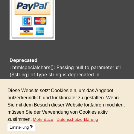
Deprecated
: htmlspecialchars(): Passing null to parameter #1
($string) of type string is deprecated in
/home/www/Joomla-
HikaShop/templates/ebw2-
cassiopeia/html/layouts/chromes/card.php
on line
25