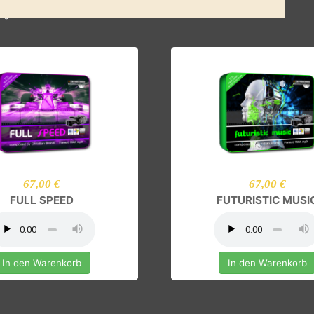
Ergebnisse 21 – 26 von 26
67,00 €
67,00 
FULL SPEED
FUTURISTIC
In den Warenkorb
In den Ware