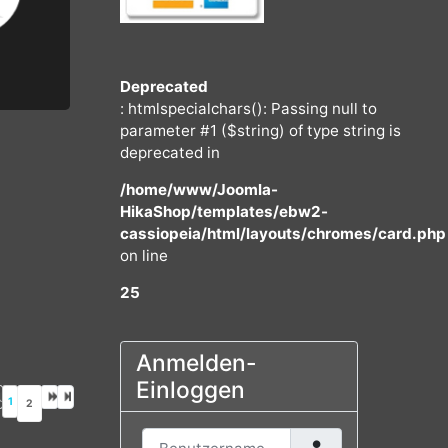
Deprecated
: htmlspecialchars(): Passing null to
parameter #1 ($string) of type string
deprecated in
/home/www/Joomla-
HikaShop/templates/ebw2-
cassiopeia/html/layouts/chromes/
on line
25
Anmelden-
Einloggen
1
2