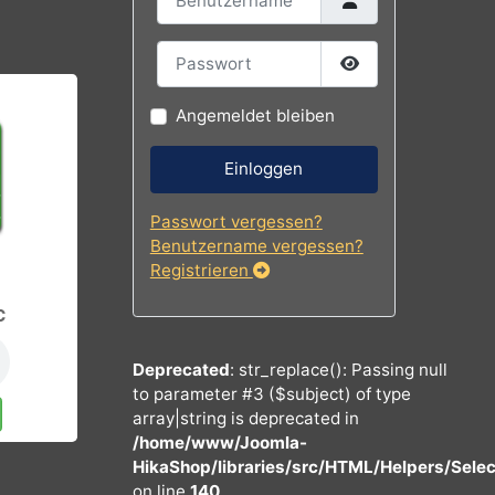
Benutzername
Passwort
Passwort
Angemeldet bleiben
Einloggen
Passwort vergessen?
Benutzername vergessen?
Registrieren
€
 MUSIC
Deprecated
: str_replace(): Passing 
to parameter #3 ($subject) of type
nkorb
array|string is deprecated in