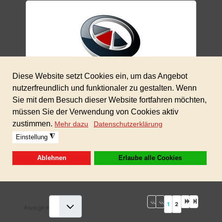
12,00 €
MAGIC PLOPP
In den Warenkorb
1
2
Anzeige #