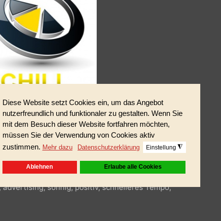
nge von 4:07 min.
ung, advertising, sonnig, positiv, schnelleres Tempo,