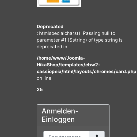
Deprecated
: htmlspecialchars(): Passing null to
parameter #1 ($string) of type string
deprecated in
/home/www/Joomla-
HikaShop/templates/ebw2-
cassiopeia/html/layouts/chromes/
on line
25
Anmelden-
Einloggen