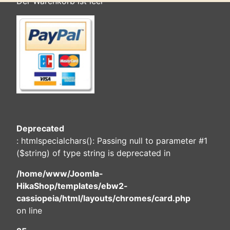
Der Warenkorb ist leer
Deprecated
: htmlspecialchars(): Passing null to parameter #1
($string) of type string is deprecated in
/home/www/Joomla-
HikaShop/templates/ebw2-
cassiopeia/html/layouts/chromes/card.php
on line