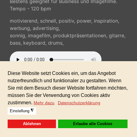
Bestens geeignet für Business und Imagefilme.
Tempo - 120 bpm
motivierend, schnell, positiv, power, inspiration,
werbung, advertising,
sonnig, imagefilm, produktpräsentationen, gitarre,
bass, keyboard, drums,
Sofortdownload nach erhaltener Zahlung inkl.
gewerblicher Lizenz!
Zeitlich und räumlich unbegrenzt verwendbar.
(keine Folgekosten)
Warenkorb