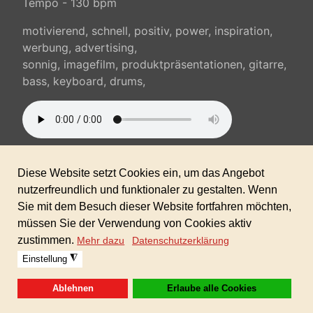
Tempo - 130 bpm
motivierend, schnell, positiv, power, inspiration,
werbung, advertising,
sonnig, imagefilm, produktpräsentationen, gitarre,
bass, keyboard, drums,
Sofortdownload nach erhaltener Zahlung inkl.
gewerblicher Lizenz!
Zeitlich und räumlich unbegrenzt verwendbar.
(keine Folgekosten)
Warenkorb