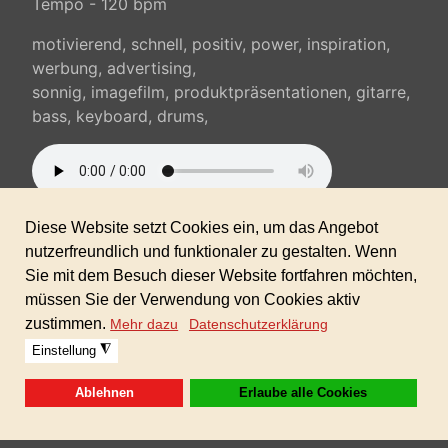
Tempo - 120 bpm
motivierend, schnell, positiv, power, inspiration,
werbung, advertising,
sonnig, imagefilm, produktpräsentationen, gitarre,
bass, keyboard, drums,
Sofortdownload nach erhaltener Zahlung inkl.
gewerblicher Lizenz!
Zeitlich und räumlich unbegrenzt verwendbar.
(keine Folgekosten)
Warenkorb
Der Warenkorb ist leer