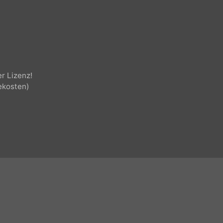
äsentation, Panorama,
cher Lizenz!
olgekosten)