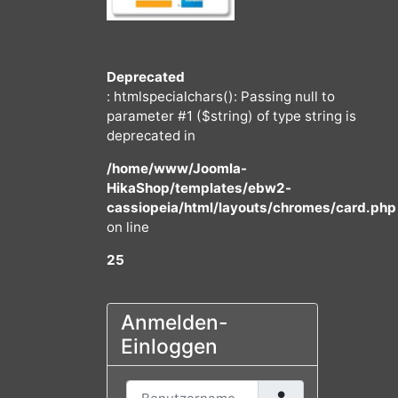
Deprecated
: htmlspecialchars(): Passing null to
parameter #1 ($string) of type string
deprecated in
/home/www/Joomla-
HikaShop/templates/ebw2-
cassiopeia/html/layouts/chromes/
on line
25
Anmelden-
Einloggen