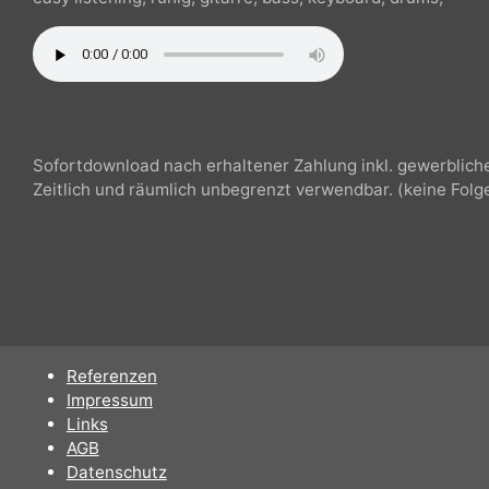
Sonnenaufgang, Morgen, sonnig, imagefilm, Produktpr
easy listening, ruhig, gitarre, bass, keyboard, drums,
Sofortdownload nach erhaltener Zahlung inkl. gewerbli
Zeitlich und räumlich unbegrenzt verwendbar. (keine F
Referenzen
Impressum