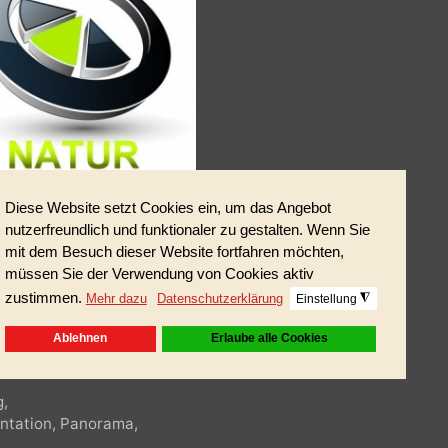
2:37 min.
ahmen,...
sing,