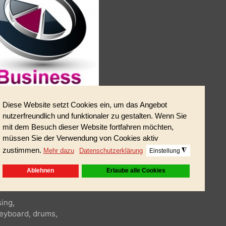
e.
rtising,