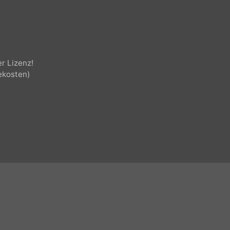
s, keyboard, drums,
cher Lizenz!
olgekosten)