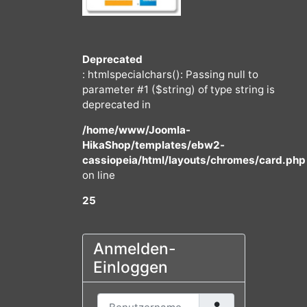
Deprecated
: htmlspecialchars(): Passing null to
parameter #1 ($string) of type string
deprecated in
/home/www/Joomla-
HikaShop/templates/ebw2-
cassiopeia/html/layouts/chromes/
on line
25
Anmelden-
Einloggen