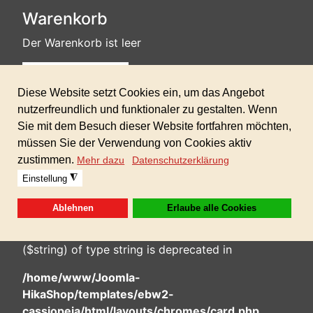
Warenkorb
Der Warenkorb ist leer
Deprecated
: htmlspecialchars(): Passing null to parameter #1
($string) of type string is deprecated in
/home/www/Joomla-
HikaShop/templates/ebw2-
cassiopeia/html/layouts/chromes/card.php