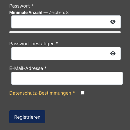
Passwort
*
Minimale Anzahl
— Zeichen: 8
Passwor
Passwort bestätigen
*
Passwor
E-Mail-Adresse
*
Datenschutz-Bestimmungen
*
Registrieren