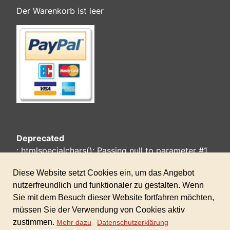
Der Warenkorb ist leer
Deprecated
: htmlspecialchars(): Passing null to parameter #1
($string) of type string is deprecated in
/home/www/Joomla-
HikaShop/templates/ebw2-
cassiopeia/html/layouts/chromes/card.php
on line