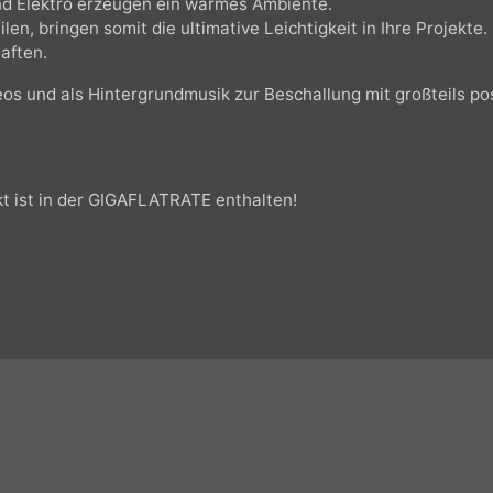
mit entspannten Flächen und eingehenden Melodien im mit
t und Elektro erzeugen ein warmes Ambiente.
tilen, bringen somit die ultimative Leichtigkeit in Ihre Pro
schaften.
ideos und als Hintergrundmusik zur Beschallung mit großte
dukt ist in der GIGAFLATRATE enthalten!