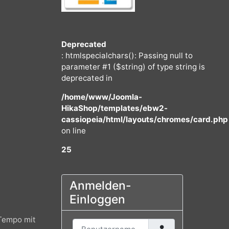
Deprecated
: htmlspecialchars(): Passing null to
parameter #1 ($string) of type string
deprecated in
/home/www/Joomla-
HikaShop/templates/ebw2-
cassiopeia/html/layouts/chromes/
on line
25
Anmelden-
Einloggen