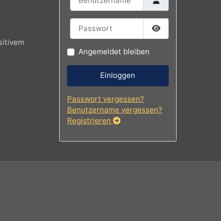
tlerem Tempo mit
Benutzername
jekte.
Passwort
Passwort
ils positivem
Angemeldet bleiben
Einloggen
Passwort vergessen?
Benutzername vergessen?
Registrieren