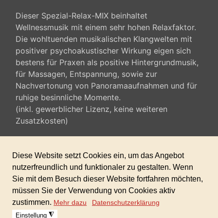
Dieser Spezial-Relax-MIX beinhaltet
Wellnessmusik mit einem sehr hohen Relaxfaktor.
Die wohltuenden musikalischen Klangwelten mit
positiver psychoakustischer Wirkung eigen sich
bestens für Praxen als positive Hintergrundmusik,
für Massagen, Entspannung, sowie zur
Nachvertonung von Panoramaaufnahmen und für
ruhige besinnliche Momente.
(inkl. gewerblicher Lizenz, keine weiteren
Zusatzkosten)
Die über 20 Tracks von ca. 4 – 7 min Länge sind in
folgenden Styles erstellt: Harmony & Wellness,
Panorama sowie volkstümliche
Entspannungsmusik.
Sofortdownload nach erhaltener Zahlung!
Dieses Produkt ist in der GIGAFLATRATE