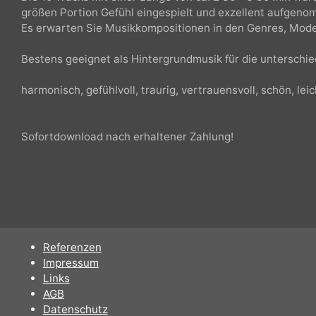
Die 10 Tracks mit einer Länge von ca. 2:30 - 3:30 min 
größen Portion Gefühl eingespielt und exzellent aufg
Es erwarten Sie Musikkompositionen in den Genres, Mo
Bestens geeignet als Hintergrundmusik für die untersc
harmonisch, gefühlvoll, traurig, vertrauensvoll, schön, le
Sofortdownload nach erhaltener Zahlung!
Referenzen
Impressum