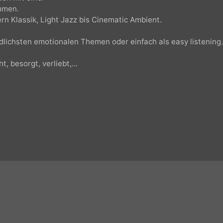
wurden mit einer
enommen.
dern Klassik, Light Jazz bis Cinematic Ambient.
hiedlichsten emotionalen Themen oder einfach als easy lis
icht, besorgt, verliebt,...