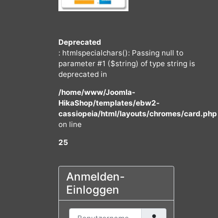
Deprecated
: htmlspecialchars(): Passing null to
parameter #1 ($string) of type string
deprecated in
/home/www/Joomla-
HikaShop/templates/ebw2-
cassiopeia/html/layouts/chromes/
on line
25
Anmelden-
Einloggen