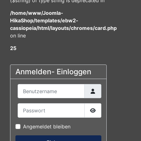
($string) of type string is deprecated in
/home/www/Joomla-
HikaShop/templates/ebw2-
cassiopeia/html/layouts/chromes/card.php
on line
25
Anmelden- Einloggen
Benutzername
Passwort
Passwort anzeigen
Angemeldet bleiben