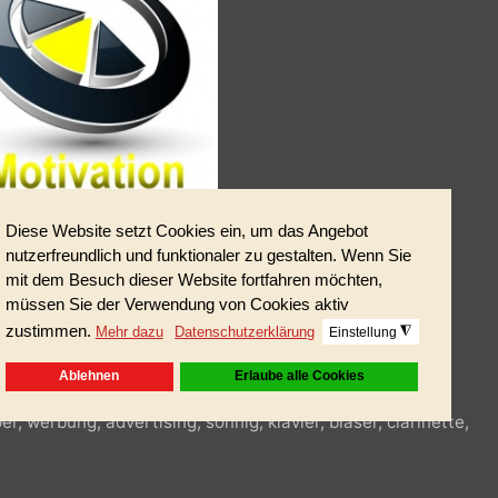
ner Länge von 3:22 min.
, 60er, werbung, advertising, sonnig, klavier, bläser, clarinet