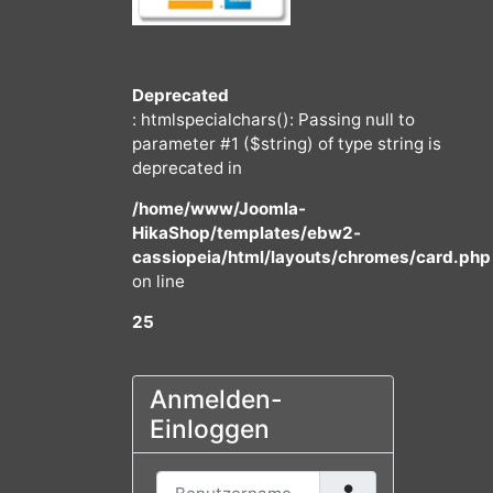
Deprecated
: htmlspecialchars(): Passing null to
parameter #1 ($string) of type string
deprecated in
/home/www/Joomla-
HikaShop/templates/ebw2-
cassiopeia/html/layouts/chromes/
on line
25
Anmelden-
te,
Einloggen