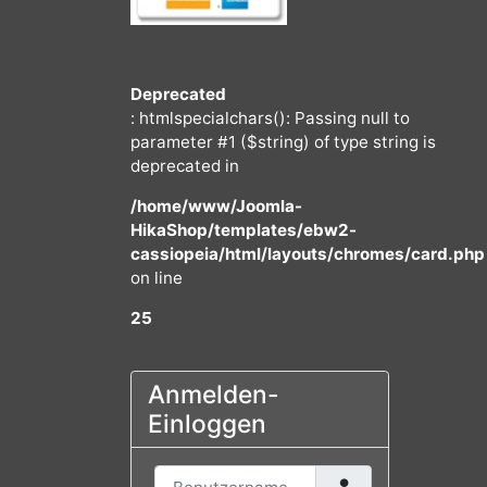
Deprecated
: htmlspecialchars(): Passing null to
parameter #1 ($string) of type string
deprecated in
/home/www/Joomla-
HikaShop/templates/ebw2-
cassiopeia/html/layouts/chromes/
on line
25
Anmelden-
Einloggen