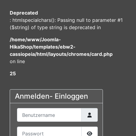
Deprecated
: htmlspecialchars(): Passing null to parameter #1
($string) of type string is deprecated in
/home/www/Joomla-
HikaShop/templates/ebw2-
cassiopeia/html/layouts/chromes/card.php
on line
25
Anmelden- Einloggen
Benutzername
Passwort