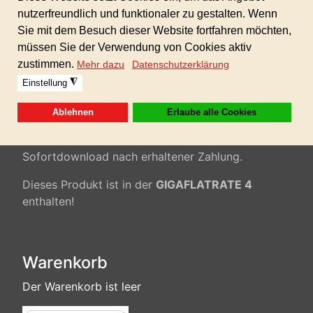
Hintergrundmusik, Imagefilm, Industriefilm,
Präsentationen, modere Musik, Trailer, Werbespot,
Multimedia, kommerzielle Musik,...
100% AKM/GEMA/SUISA-freie Musik inkl.
gewerblicher Lizenz für alle Ihre Projekte!
Keine weiteren Folgekosten!
Formate: 24bit WAV und 320kbp MP3
Sofortdownload nach erhaltener Zahlung.
Dieses Produkt ist in der
GIGAFLATRATE 4
enthalten!
Warenkorb
Der Warenkorb ist leer