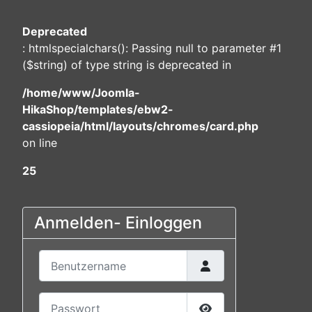
Deprecated
: htmlspecialchars(): Passing null to parameter #1
($string) of type string is deprecated in
/home/www/Joomla-
HikaShop/templates/ebw2-
cassiopeia/html/layouts/chromes/card.php
on line
25
Anmelden- Einloggen
Benutzername
Passwort