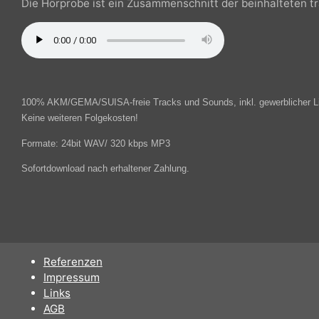
10 Titel in einer Länge von 3:30 - 3:50 min
Die Hörprobe ist ein Zusammenschnitt der beinhalteten
100% AKM/GEMA/SUISA-freie Tracks und Sounds, inkl. gewerblicher 
Keine weiteren Folgekosten!
Formate: 24bit WAV/ 320 kbps MP3
Sofortdownload nach erhaltener Zahlung.
Referenzen