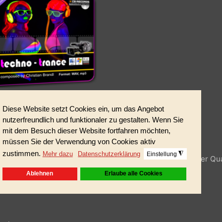
t dieses AKM/GEMA/SUISA-freie Musikpaket 10 Titel in bes
 Produktpräsentationen und technische Themen.