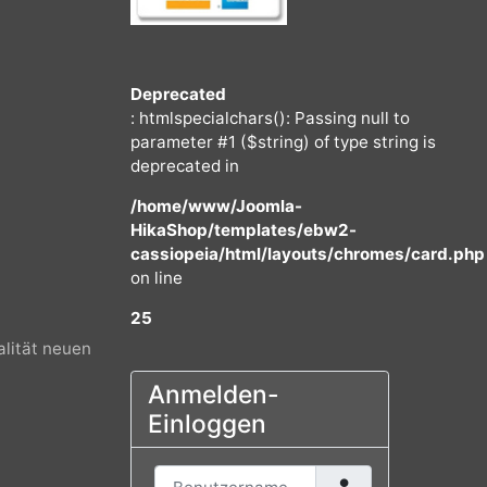
Deprecated
: htmlspecialchars(): Passing null to
parameter #1 ($string) of type string
deprecated in
/home/www/Joomla-
HikaShop/templates/ebw2-
cassiopeia/html/layouts/chromes/
on line
25
ter Qualität neuen
Anmelden-
Einloggen