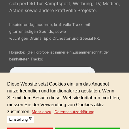
sich perfekt für Kampfsport, Werbung, TV, Medien,
Action sowie andere kraftvolle Projekte.
Inspirierende, moderne, kraftvolle Traxx,
mit
gitarrenlastigen Sounds, sowie
wuchtigen Drums, Epic Orchester und Special FX.
Hörprobe: (die Hörprobe ist immer ein Zusammenschnitt der
beinhalteten Tracks)
100% AKM/GEMA/SUISA-freie Tracks und Sounds, inkl.
gewerblicher Lizenz für alle Ihre Projekte!
Keine weiteren Folgekosten!
Formate: 24bit WAV/ 320 kbps MP3
Sofortdownload nach erhaltener Zahlung.