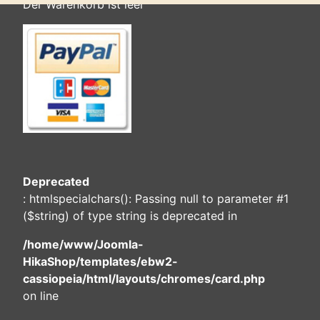
Der Warenkorb ist leer
Deprecated
: htmlspecialchars(): Passing null to parameter #1
($string) of type string is deprecated in
/home/www/Joomla-
HikaShop/templates/ebw2-
cassiopeia/html/layouts/chromes/card.php
on line