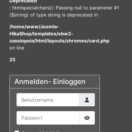
Deprecated
: htmlspecialchars(): Passing null to parameter #1
($string) of type string is deprecated in
/home/www/Joomla-
HikaShop/templates/ebw2-
cassiopeia/html/layouts/chromes/card.php
on line
25
Anmelden- Einloggen
Benutzername
Passwort
Passwort anzeigen