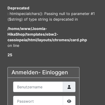
Deprecated
: htmlspecialchars(): Passing null to parameter #1
($string) of type string is deprecated in
/home/www/Joomla-
HikaShop/templates/ebw2-
cassiopeia/html/layouts/chromes/card.php
on line
25
Anmelden- Einloggen
Benutzername
Passwort