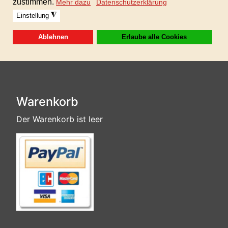
100%AKM/GEMA/SUISA-freie Musik inkl. gewerblicher Lizenz für
alle Ihre Projekte!
Format: 24bit WAV und MP3
Dieses Produkt ist als Sofortdownload oder auf
USB-Stick erhältlich!
Warenkorb
Der Warenkorb ist leer