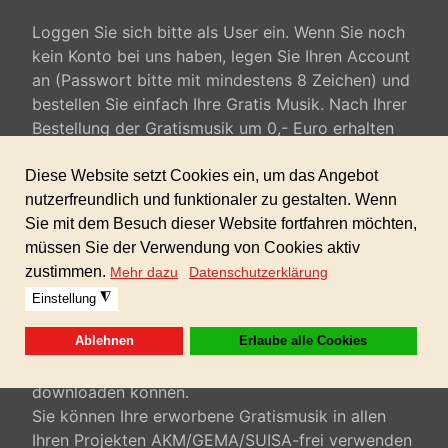
Loggen Sie sich bitte als User ein. Wenn Sie noch
kein Konto bei uns haben, legen Sie Ihren Account
an (Passwort bitte mit mindestens 8 Zeichen) und
bestellen Sie einfach Ihre Gratis Musik. Nach Ihrer
Bestellung der Gratismusik um 0,- Euro erhalten
Sie ein automatisiertes mail mit dem Betreff:
Ihre Bestellung mit der Nr. Nr-xxxxxx/2019 ist nun
bestätigt. In dieser mail finden Sie die
Zusammenfassung Ihrer Bestellung und Ihren
Downloadlink (blau unterlegt) als zip Datei z.B.
download_mountains_gratis_musik.zip. Klicken Sie
auf diesen Link und Sie werden aufgefordert, sich
nochmals mit Ihrem Benutzernamen und Passwort
einzuloggen. Es öffnet sich ein kleines Fenster wo
Sie dann Ihre Gratis-Musik auf Ihren Computer
downloaden können.
Sie können Ihre erworbene Gratismusik in allen
Ihren Projekten AKM/GEMA/SUISA-frei verwenden