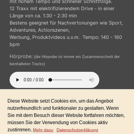
mit hohem Tempo und schneller Schnittfolge.
12 Traxx mit elektrifizierendem Drive - in einer
Länge von ca. 1:30 - 2:30 min
Bestens geeignet für Nachvertonungen wie Sport,
Adventures, Actionszenen,
Werbung, Produktvideos u.v.m. Tempo: 140 - 160
bpm
Hörprobe:
(die Hörprobe ist immer ein Zusammenschnitt der
beinhalteten Tracks)
Format: WAV 24 bit und MP3 320 kbps.
100% AKM/GEMA/SUISA-freie Musik, inkl. gewerblicher Lizenz
für alle Ihre Projekte!
Keine weiteren Folgekosten!