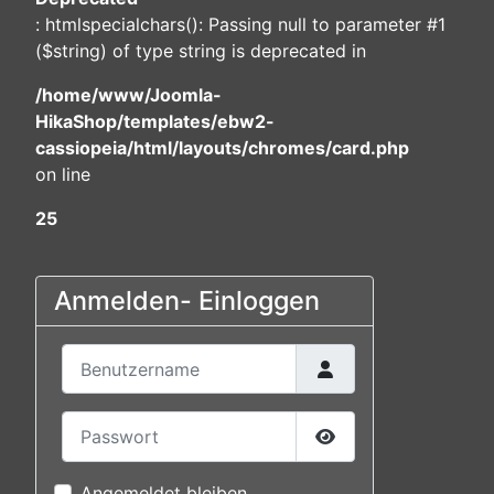
: htmlspecialchars(): Passing null to parameter #1
($string) of type string is deprecated in
/home/www/Joomla-
HikaShop/templates/ebw2-
cassiopeia/html/layouts/chromes/card.php
on line
25
Anmelden- Einloggen
Benutzername
Passwort
Passwort anzeigen
Angemeldet bleiben