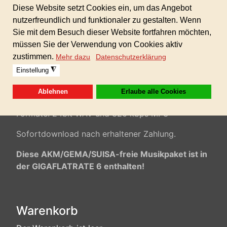
Mystisch, Action, Abenteuer, positiv, mittleres
Tempo, Epic, Corporate, Hintergrundmusik,
Imagefilm, Industriefilm,
Präsentationen,
Sport,modere Musik, Trailer, Werbespot,
Multimedia, kommerzielle Musik,...
100% AKM/GEMA/SUISA-freie Musik inkl.
gewerblicher Lizenz für alle Ihre Projekte!
Keine weiteren Folgekosten!
Formate: 24bit WAV und 320 kbps MP3
Sofortdownload nach erhaltener Zahlung.
Diese AKM/GEMA/SUISA-freie Musikpaket ist in
der GIGAFLATRATE 6 enthalten!
Warenkorb