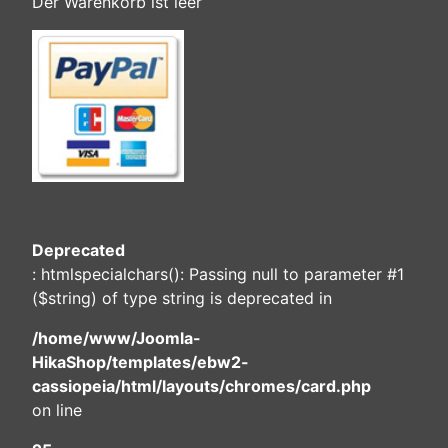
Der Warenkorb ist leer
Deprecated
: htmlspecialchars(): Passing null to parameter #1
($string) of type string is deprecated in
/home/www/Joomla-
HikaShop/templates/ebw2-
cassiopeia/html/layouts/chromes/card.php
on line