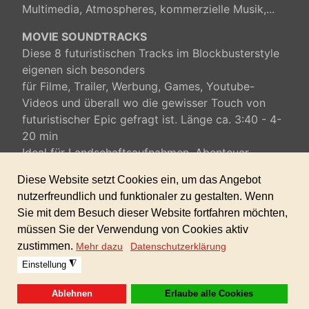
Multimedia,
Atmospheres, kommerzielle Musik,...
MOVIE SOUNDTRACKS
Diese 8 futuristischen Tracks
im Blockbusterstyle
eigenen sich besonders
für
Filme, Trailer
,
Werbung
, Games, Youtube-
Videos und überall wo die gewisser Touch von
futuristischer Epic gefragt ist. Länge ca. 3:40 - 4-
20 min
Ideal für Landschaftsaufnahmen, Abenteuer,
Werbung und Gameproduktionen.
(gewerbliche Lizenz inklusive, keine weiteren
Zusatzkosten).
BIG OPENER - Drums - Vol.1
speziell für moderne und zukunftsorientierte
Projekte mit den Power Sound
der Worldpercussions und World-Drums.
Bestens geeignet für Trailer, Opener, Werbung,