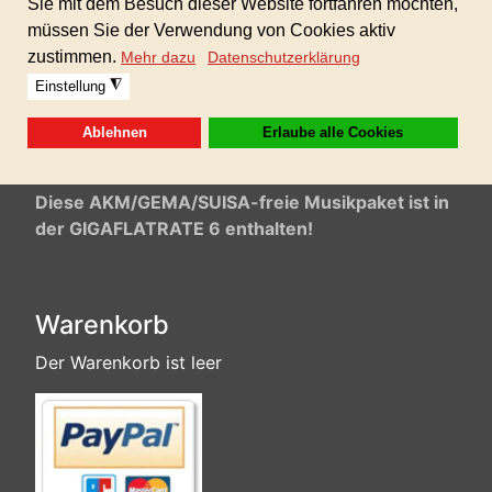
100% AKM/GEMA/SUISA-freie Musik inkl.
gewerblicher Lizenz für alle Ihre Projekte!
Keine weiteren Folgekosten!
Formate: 24bit WAV und 320kbs MP3
Sofortdownload nach erhaltener Zahlung
!
Diese AKM/GEMA/SUISA-freie Musikpaket ist in
der GIGAFLATRATE 6 enthalten!
Warenkorb
Der Warenkorb ist leer