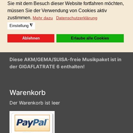
inspirierend.
Inkl. gewerblicher Lizenz für alle Ihre Projekte.
Keine weiteren Folgekosten!
Sofortdownload nach erhaltener Zahlung.
Format: 24bit WAV und MP3 320 kbp
Diese AKM/GEMA/SUISA-freie Musikpaket ist in
der GIGAFLATRATE 6 enthalten!
Warenkorb
Der Warenkorb ist leer