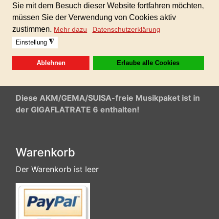
tropical, neue positive Musik, gute Laune, schnell,
inspirierend.
Inkl. gewerblicher Lizenz für alle Ihre Projekte.
Keine weiteren Folgekosten!
Sofortdownload nach erhaltener Zahlung.
Format: 24bit WAV und MP3 320 kbp
Diese AKM/GEMA/SUISA-freie Musikpaket ist in
der GIGAFLATRATE 6 enthalten!
Warenkorb
Der Warenkorb ist leer