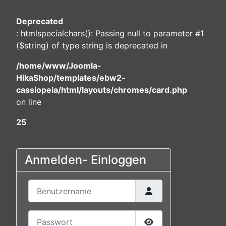
Deprecated
: htmlspecialchars(): Passing null to parameter #1
($string) of type string is deprecated in
/home/www/Joomla-
HikaShop/templates/ebw2-
cassiopeia/html/layouts/chromes/card.php
on line
25
Anmelden- Einloggen
Benutzername
Passwort