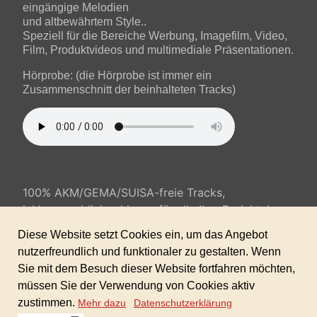
eingängige Melodien
und altbewährtem Style..
Speziell für die Bereiche Werbung, Imagefilm, Video,
Film, Produktvideos und multimediale Präsentationen.
Hörprobe: (die Hörprobe ist immer ein
Zusammenschnitt der beinhalteten Tracks)
100% AKM/GEMA/SUISA-freie Tracks,
inkl. gewerblicher Lizenz für alle Ihre Projekte!
Keine weiteren Folgekosten!
Formate: 24bit WAV/ 320 kbps MP3
Sofortdownload nach erhaltener Zahlung.