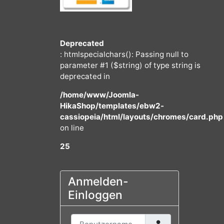
Deprecated
: htmlspecialchars(): Passing null to
parameter #1 ($string) of type string
deprecated in
/home/www/Joomla-
HikaShop/templates/ebw2-
cassiopeia/html/layouts/chromes/
on line
25
Anmelden-
Einloggen