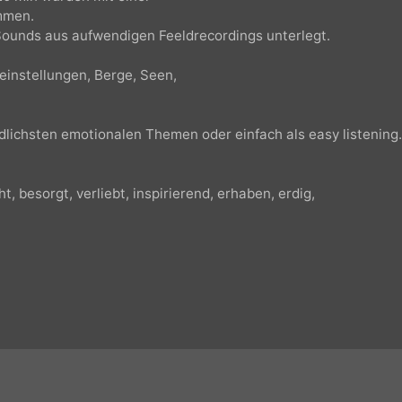
- 4:20 min wurden mit einer
enommen.
den Sounds aus aufwendigen Feeldrecordings unterlegt.
maeinstellungen, Berge, Seen,
hiedlichsten emotionalen Themen oder einfach als easy lis
eicht, besorgt, verliebt, inspirierend, erhaben, erdig,