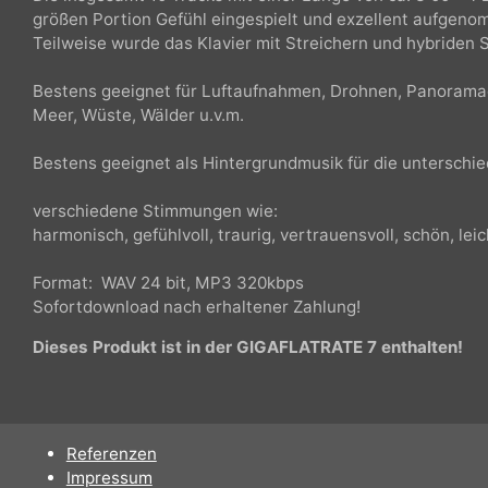
Die insgesamt 10 Tracks mit einer Länge von ca. 3:00 
größen Portion Gefühl eingespielt und exzellent aufg
Teilweise wurde das Klavier mit Streichern und hybri
Bestens geeignet für Luftaufnahmen, Drohnen, Panora
Meer, Wüste, Wälder u.v.m.
Bestens geeignet als Hintergrundmusik für die untersc
verschiedene Stimmungen wie:
harmonisch, gefühlvoll, traurig, vertrauensvoll, schön, l
Format: WAV 24 bit, MP3 320kbps
Sofortdownload nach erhaltener Zahlung!
Dieses Produkt ist in der GIGAFLATRATE 7 enthalten!