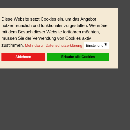
ic Music, Movie Soundtracks
t der beinhalteten Tracks)