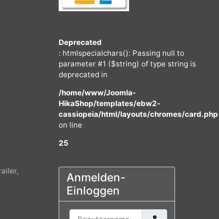
Deprecated
: htmlspecialchars(): Passing null to
parameter #1 ($string) of type string
deprecated in
/home/www/Joomla-
HikaShop/templates/ebw2-
cassiopeia/html/layouts/chromes/
on line
25
ur, Trailer,
Anmelden-
Einloggen