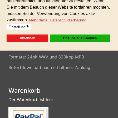
Hintergrundmusik,
Imagefilm, Präsentationen,
modere Musik, Trailer, Werbespot, Multimedia,
Atmospheres, kommerzielle Musik,...
100% AKM/GEMA/SUISA-freie Musik inkl.
gewerblicher Lizenz für alle Ihre Projekte!
Keine weiteren Folgekosten!
Formate: 24bit WAV und 320kbp MP3
Sofortdownload nach erhaltener Zahlung.
Warenkorb
Der Warenkorb ist leer