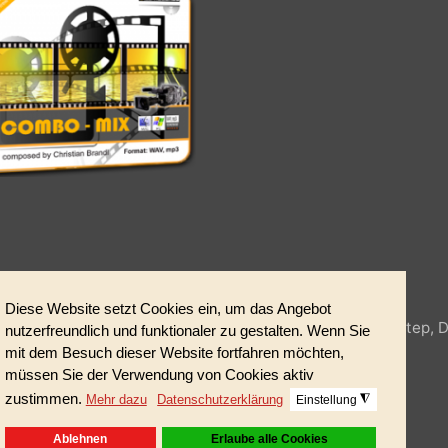
n unterschiedlichen modernen Styles produziert. ( Pop, Dubs
ounddesign für moderne Projekte.