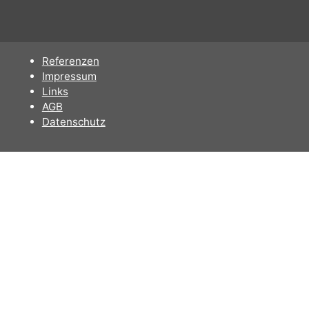
Formate: 24bit WAV und 320kbp MP3
Sofortdownload nach erhaltener Zahlung.
Referenzen
Impressum
Links
AGB
Datenschutz