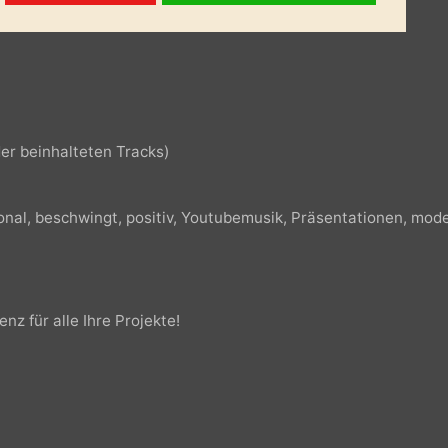
t der beinhalteten Tracks)
t der beinhalteten Tracks)
otional, beschwingt, positiv, Youtubemusik,
Präsentationen
zenz für alle Ihre Projekte!