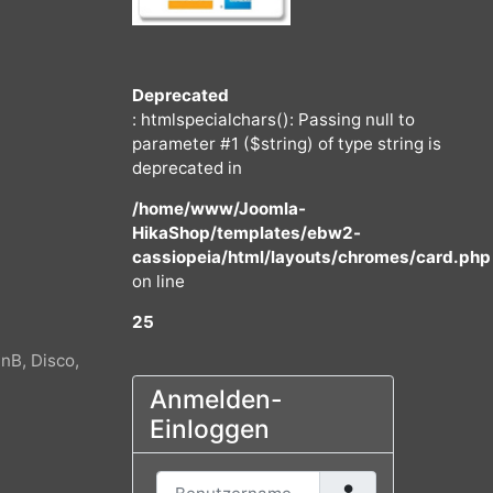
Deprecated
: htmlspecialchars(): Passing null to
parameter #1 ($string) of type string
deprecated in
/home/www/Joomla-
HikaShop/templates/ebw2-
cassiopeia/html/layouts/chromes/
on line
25
tep, DnB, Disco,
Anmelden-
Einloggen