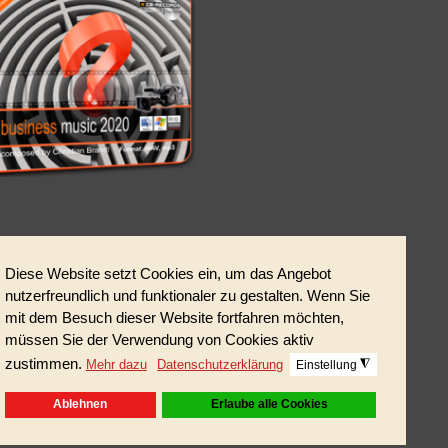
en Styles,
ounddesign für modernste Projekte.
t der beinhalteten Tracks)