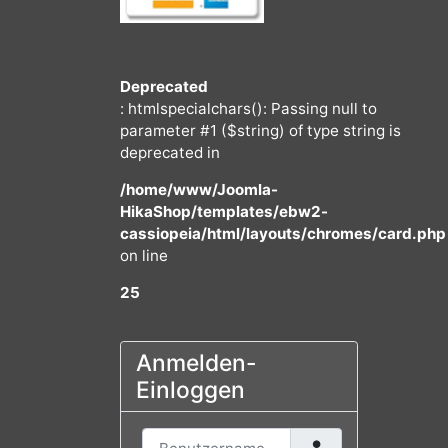
Deprecated
: htmlspecialchars(): Passing null to
parameter #1 ($string) of type string
deprecated in
/home/www/Joomla-
HikaShop/templates/ebw2-
cassiopeia/html/layouts/chromes/
on line
25
Anmelden-
Einloggen