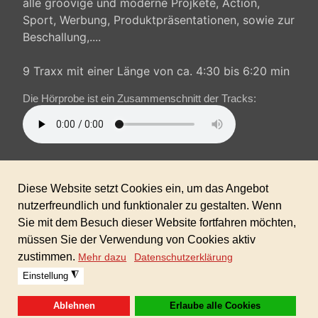
alle groovige und moderne Projkete, Action,
Sport, Werbung, Produktpräsentationen, sowie zur
Beschallung,....
9 Traxx mit einer Länge von ca. 4:30 bis 6:20 min
Die Hörprobe ist ein Zusammenschnitt der Tracks:
100%AKM/GEMA/SUISA-freie Musik inkl. gewerblicher
Lizenz für alle Ihre Projekte!
Format: 24bit WAV und MP3
Jetzt zum Schnäppchenpreis inkl. kostenloser
gewerblicher Lizenz!
Sofortdownload nach erhaltener Zahlung.