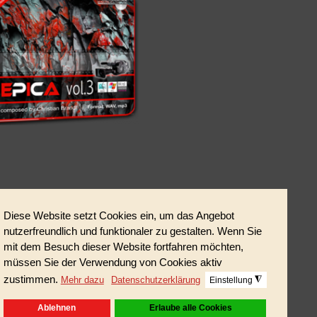
n perfekter Mix für Ihre actionreichen oder
und modern komponierten Tracks sind auch
und Dokumentationen geeignet.