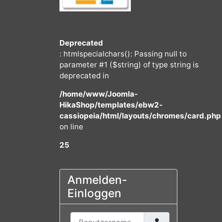
Deprecated
: htmlspecialchars(): Passing null to
parameter #1 ($string) of type string
deprecated in
/home/www/Joomla-
HikaShop/templates/ebw2-
cassiopeia/html/layouts/chromes/
on line
25
Anmelden-
Einloggen