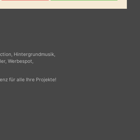
t der beinhalteten Tracks)
r, Action, Hintergrundmusik,
railer, Werbespot,
zenz für alle Ihre Projekte!