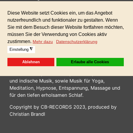
Umsetzung unserer Entspannungsmusik
kombiniert mit heilenden Frequenzen, binauralen
Beats sowie Musik für Körper, Geist und Seele.
Wir erstellen 2 mal wöchentlich neue relaxing
waves, ambience sounds, Musikstücke mit
binauralen beats, brain waves, alpha, beat, delta,
theata-wellen, chakramusik, Musik mit 432 Hz,
Musik mit Planeten und Solfeggio Frequenzen,
Musik aus anderen Kulturen wie: tibetische,
schamanische, chinesische, keltische, australische
und indische Musik, sowie Musik für Yoga,
Meditation, Hypnose, Entspannung, Massage und
für den tiefen erholsamen Schlaf.
Copyright by CB-RECORDS 2023, produced by
Christian Brandl