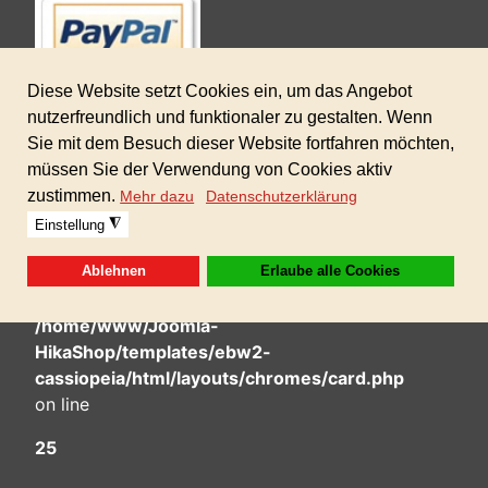
Deprecated
: htmlspecialchars(): Passing null to parameter #1
($string) of type string is deprecated in
/home/www/Joomla-
HikaShop/templates/ebw2-
cassiopeia/html/layouts/chromes/card.php
on line
25