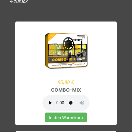
←
zurück
95,00 €
COMBO-MIX
In den Warenkorb