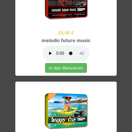
29,00 €
melodic future music
In den Warenkorb